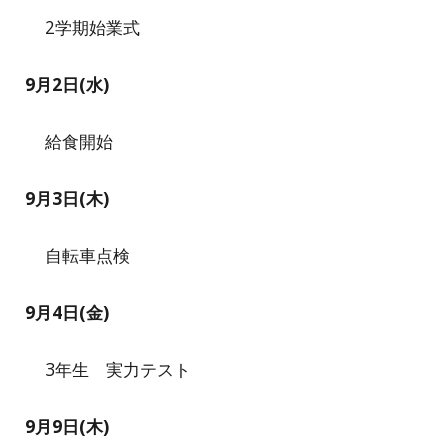
2学期始業式
9月2日(
水
)
給食開始
9月
3
日(
木
)
自転車点検
9月
4
日(
金
)
3年生 実力テスト
9月
9
日(
木
)