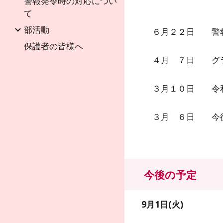
警報発令時の対応につい
て
部活動
６
月
２２
日
警
保護者の皆様へ
４月 ７日 グラ
３月１０日 令和7
３月 ６日 今後
今後の予定
9
月1日(
火
)