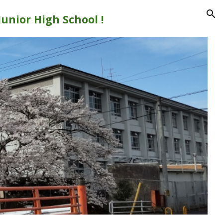
nior High School !
ion