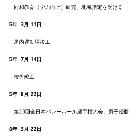
同和教育（学力向上）研究、地域指定を受ける
5
年
3
月
11
日
屋内運動場竣工
5年
7
月 1
4
日
校舎竣工
5年
8
月
22
日
第23回全日本バレーボール選手権大会、男子優勝
6
年
3
月 22日