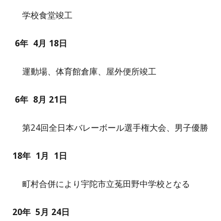
学校食堂竣工
6年
4
月
18
日
運動場、体育館倉庫、屋外便所竣工
6年
8
月
21
日
第24回全日本バレーボール選手権大会、男子優勝
18
年
1
月
1
日
町村合併により宇陀市立菟田野中学校となる
20
年
5
月
24
日