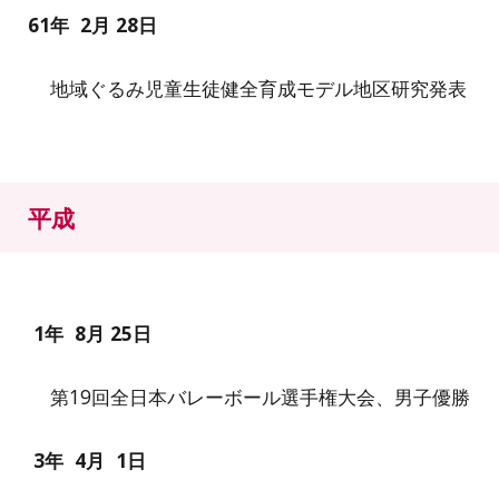
61
年
2
月
28
日
地域ぐるみ児童生徒健全育成モデル地区研究発表
平成
1年
8
月 2
5
日
第19回全日本バレーボール選手権大会、男子優勝
3
年
4
月
1
日