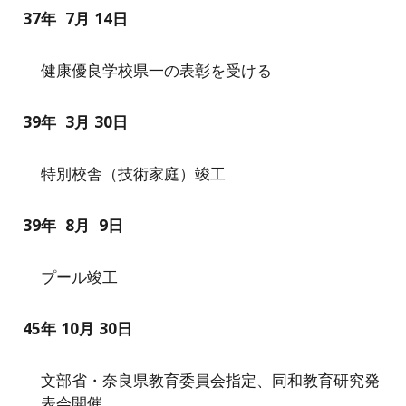
3
7
年
7
月
14
日
健康優良学校県一の表彰を受ける
39
年
3
月
30
日
特別校舎（技術家庭）竣工
39年
8
月
9
日
プール竣工
45
年 1
0
月
30
日
文部省・奈良県教育委員会指定、同和教育研究発
表会開催