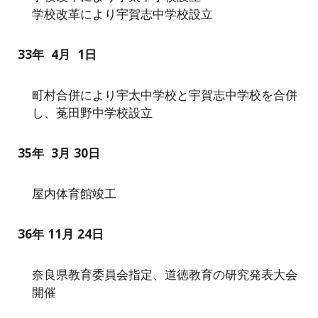
学校改革により宇賀志中学校設立
33
年
4月
1
日
町村合併により宇太中学校と宇賀志中学校を合併
し、菟田野中学校設立
3
5
年
3
月
30
日
屋内体育館竣工
3
6
年
11
月
24
日
奈良県教育委員会指定、道徳教育の研究発表大会
開催