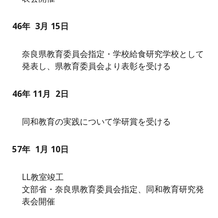
4
6
年
3
月
15
日
奈良県教育委員会指定・学校給食研究学校として
発表し、県教育委員会より表彰を受ける
46年
11
月
2
日
同和教育の実践について学研賞を受ける
57
年
1月
10
日
LL教室竣工
文部省・奈良県教育委員会指定、同和教育研究発
表会開催