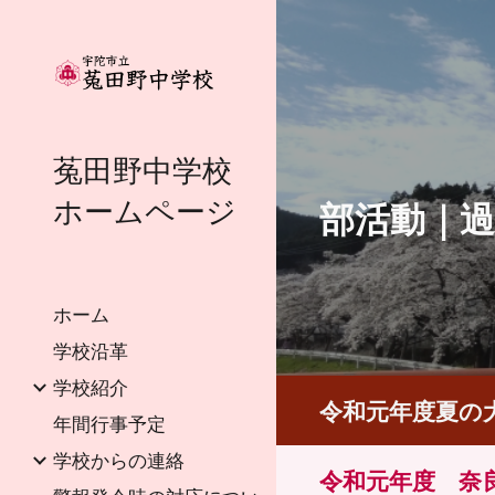
Sk
菟田野中学校
ホームページ
部活動
｜
ホーム
学校沿革
学校紹介
令和元年度夏の
年間行事予定
学校からの連絡
令和元年度 奈